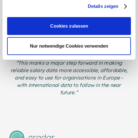
gesammelt haben.
Details zeigen
“Compensation benchmarking has traditionally
Weitere Informationen:
Impressum
,
Datenschutz
been a fragmented, time-consuming and costly
exercise. With Mercer data integrated into
Cookies zulassen
gradar, our users can source, apply and analyse
pay data in one seamless system - enabling
Nur notwendige Cookies verwenden
smarter, faster decisions about pay and grading.
“This marks a major step forward in making
reliable salary data more accessible, affordable,
and easy to use for organisations in Europe -
with international data to follow in the near
future.”