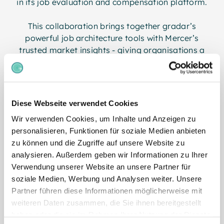
in its job evaluation and compensation platform.
This collaboration brings together gradar’s
powerful job architecture tools with Mercer’s
trusted market insights - giving organisations a
fast, simple and cost-effective way to build fair
pay structures that support compliance with
emerging pay transparency legislation.
Diese Webseite verwendet Cookies
With this new agreement, gradar clients can
Wir verwenden Cookies, um Inhalte und Anzeigen zu
integrate Mercer’s gold-standard market data in
personalisieren, Funktionen für soziale Medien anbieten
their account - automatically matching
zu können und die Zugriffe auf unsere Website zu
evaluated job roles to relevant market
analysieren. Außerdem geben wir Informationen zu Ihrer
benchmarks. Users can simply purchase a data
Verwendung unserer Website an unsere Partner für
set alongside their existing licence and receive
soziale Medien, Werbung und Analysen weiter. Unsere
instant access to the figures they need in one
Partner führen diese Informationen möglicherweise mit
consolidated system.
weiteren Daten zusammen, die Sie ihnen bereitgestellt
haben oder die sie im Rahmen Ihrer Nutzung der Dienste
gradar CEO, Philipp Schuch, said: