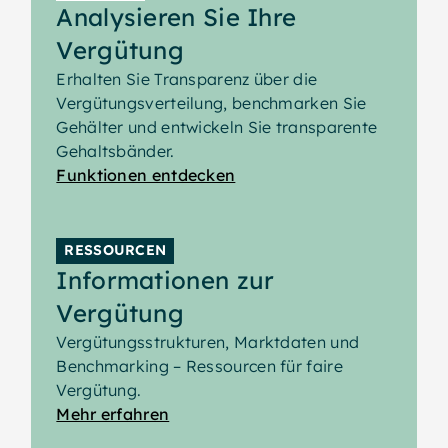
Analysieren Sie Ihre
Vergütungsrichtlinien festlegen.
Vergütungsmanagements. Unternehmen
importieren in der Regel Vergütungsdaten
Vergütung
aus HRIS- oder
Erhalten Sie Transparenz über die
Gehaltsabrechnungssystemen und
Vergütungsverteilung, benchmarken Sie
analysieren diese in gradar unter
Gehälter und entwickeln Sie transparente
Berücksichtigung von Grades und
Gehaltsbänder.
Vergütungsstrukturen.
Funktionen entdecken
RESSOURCEN
Informationen zur
Vergütung
Vergütungsstrukturen, Marktdaten und
Benchmarking – Ressourcen für faire
Vergütung.
Mehr erfahren