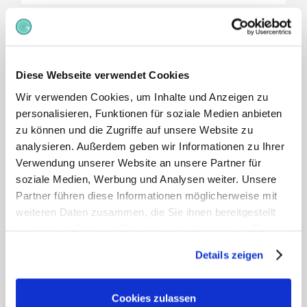
Ausreißer und
Diese Webseite verwendet Cookies
strukturelle
Wir verwenden Cookies, um Inhalte und Anzeigen zu
Probleme
erkennen
personalisieren, Funktionen für soziale Medien anbieten
zu können und die Zugriffe auf unsere Website zu
Durch die Analyse von Verteilungen,
analysieren. Außerdem geben wir Informationen zu Ihrer
Durchschnittswerten, Medianwerten und
Verwendung unserer Website an unsere Partner für
Perzentilen über verschiedene Ebenen und
soziale Medien, Werbung und Analysen weiter. Unsere
Gruppen hinweg macht gradar ungewöhnliche
Partner führen diese Informationen möglicherweise mit
Vergütungsmuster sichtbar, etwa Kompression,
weiteren Daten zusammen, die Sie ihnen bereitgestellt
große Spannweiten oder Inkonsistenzen
haben oder die sie im Rahmen Ihrer Nutzung der Dienste
zwischen vergleichbaren Stellen. Diese
gesammelt haben.
Details zeigen
Erkenntnisse bilden einen klaren Ausgangspunkt,
um Vergütungsentscheidungen zu prüfen und
Weitere Informationen:
Impressum
,
Datenschutz
Vergütungsstrukturen zu verbessern.
Cookies zulassen