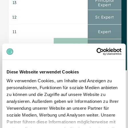
Principial
13
Expert
12
Sr. Expert
11
Expert
Sr. Specialist
10
Sr. Analyst
09
Analyst
Sr. Technician
/ Specialist
Diese Webseite verwendet Cookies
08
Jr. Analyst
Wir verwenden Cookies, um Inhalte und Anzeigen zu
personalisieren, Funktionen für soziale Medien anbieten
07
zu können und die Zugriffe auf unsere Website zu
Technician /
Jr. Specialist
analysieren. Außerdem geben wir Informationen zu Ihrer
06
Verwendung unserer Website an unsere Partner für
soziale Medien, Werbung und Analysen weiter. Unsere
05
Jr. Technician
Partner führen diese Informationen möglicherweise mit