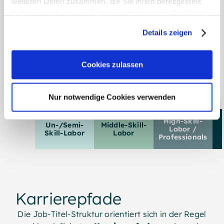
weiteren Daten zusammen, die Sie ihnen bereitgestellt
04
haben oder die sie im Rahmen Ihrer Nutzung der Dienste
Sr. Operator
gesammelt haben.
Details zeigen
03
Weitere Informationen:
Impressum
,
Datenschutz
02
Cookies zulassen
Operator
01
Nur notwendige Cookies verwenden
High-Skill-
Un-/Semi-
Middle-Skill-
Labor /
Skill-Labor
Labor
Professionals
Karrierepfade
Die Job-Titel-Struktur orientiert sich in der Regel