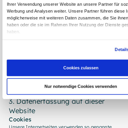
wichtigen öffentlichen Interesses der
Ihrer Verwendung unserer Website an unsere Partner für soz
Europäischen Union oder eines Mitgliedstaats
Werbung und Analysen weiter. Unsere Partner führen diese 
verarbeitet werden.
möglicherweise mit weiteren Daten zusammen, die Sie ihnen 
Widerspruch gegen Werbe-E-Mails
haben oder die sie im Rahmen Ihrer Nutzung der Dienste g
Der Nutzung von im Rahmen der
haben.
Impressumspflicht veröffentlichten
Kontaktdaten zur Übersendung von nicht
Weitere Informationen:
Impressum
,
Datenschutz
Detail
ausdrücklich angeforderter Werbung und
Informationsmaterialien wird hiermit
widersprochen. Die Betreiber der Seiten behalten
Cookies zulassen
sich ausdrücklich rechtliche Schritte im Falle der
unverlangten Zusendung von
Werbeinformationen, etwa durch Spam-E-Mails,
Nur notwendige Cookies verwenden
vor.
3. Datenerfassung auf dieser
Website
Cookies
Unsere Internetseiten verwenden so genannte