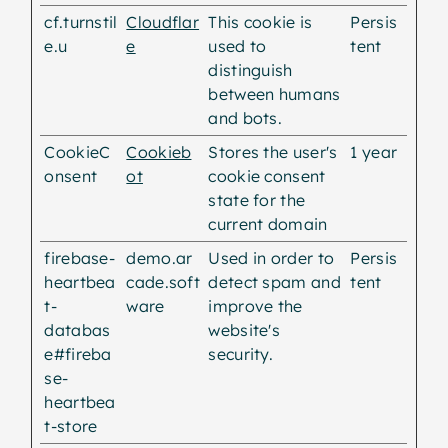
cf.turnstil
Cloudflar
This cookie is
Persis
e.u
e
used to
tent
distinguish
between humans
and bots.
CookieC
Cookieb
Stores the user's
1 year
onsent
ot
cookie consent
state for the
current domain
firebase-
demo.ar
Used in order to
Persis
heartbea
cade.soft
detect spam and
tent
t-
ware
improve the
databas
website's
e#fireba
security.
se-
heartbea
t-store