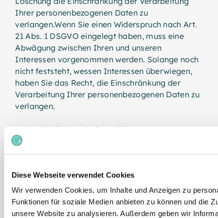
Löschung die Einschränkung der Verarbeitung
Ihrer personenbezogenen Daten zu
verlangen.Wenn Sie einen Widerspruch nach Art.
21 Abs. 1 DSGVO eingelegt haben, muss eine
Abwägung zwischen Ihren und unseren
Interessen vorgenommen werden. Solange noch
nicht feststeht, wessen Interessen überwiegen,
haben Sie das Recht, die Einschränkung der
Verarbeitung Ihrer personenbezogenen Daten zu
verlangen.
Wenn Sie die Verarbeitung Ihrer
personenbezogenen Daten eingeschränkt haben,
dürfen diese Daten – von ihrer Speicherung
abgesehen – nur mit Ihrer Einwilligung oder zur
Diese Webseite verwendet Cookies
Geltendmachung, Ausübung oder Verteidigung
von Rechtsansprüchen oder zum Schutz der
Wir verwenden Cookies, um Inhalte und Anzeigen zu persona
Rechte einer anderen natürlichen oder
Funktionen für soziale Medien anbieten zu können und die Zug
juristischen Person oder aus Gründen eines
unsere Website zu analysieren. Außerdem geben wir Informa