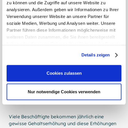
zu können und die Zugriffe auf unsere Website zu
Beziehung kann durch demografische Trends,
analysieren. Außerdem geben wir Informationen zu Ihrer
Erwerbsquoten, technologischen Fortschritt und
Verwendung unserer Website an unsere Partner für
Produktivitätswachstum beeinflusst werden.
soziale Medien, Werbung und Analysen weiter. Unsere
Partner führen diese Informationen möglicherweise mit
In der Vergangenheit standen
weiteren Daten zusammen, die Sie ihnen bereitgestellt
Gehaltserhöhungen und Inflation nie in direktem
haben oder die sie im Rahmen Ihrer Nutzung der Dienste
Zusammenhang.
gesammelt haben.
Details zeigen
Nehmen wir die
USA als Beispiel
: 1971 wurde mit
Weitere Informationen:
Impressum
,
Datenschutz
13,3 % die höchste jemals verzeichnete
Cookies zulassen
Inflationsrate in Friedenszeiten erreicht. Der
Anstieg der Löhne fiel mit rund 8 % jedoch
deutlich geringer aus. 2001 betrug die Inflation
Nur notwendige Cookies verwenden
hingegen nur 1,9 %, die Gehälter stiegen jedoch
um 4 %.
Viele Beschäftigte bekommen jährlich eine
gewisse Gehaltserhöhung und diese Erhöhungen