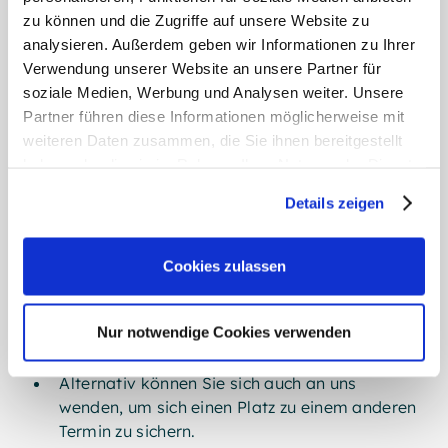
Stunden) für Modul 1 oder 2
zu können und die Zugriffe auf unsere Website zu
analysieren. Außerdem geben wir Informationen zu Ihrer
Zahlungsbedingungen:
Verwendung unserer Website an unsere Partner für
Die Zahlung ist vor Beginn der Schulung fällig.
soziale Medien, Werbung und Analysen weiter. Unsere
Partner führen diese Informationen möglicherweise mit
Stornierung:
weiteren Daten zusammen, die Sie ihnen bereitgestellt
haben oder die sie im Rahmen Ihrer Nutzung der Dienste
Sollten Sie nicht teilnehmen können, teilen Sie
gesammelt haben.
uns dies bitte so früh wie möglich mit.
Details zeigen
Bei einer Stornierung mehr als 48 Stunden
Weitere Informationen:
Impressum
,
Datenschutz
vor Beginn der Schulung erhalten Sie eine
Cookies zulassen
vollständige Rückerstattung
.
Bei einer Stornierung innerhalb von 48
Stunden vor Beginn der Schulung erstatten
Nur notwendige Cookies verwenden
wir Ihnen 50 % der Teilnahmegebühr.
Alternativ können Sie sich auch an uns
wenden, um sich einen Platz zu einem anderen
Termin zu sichern.