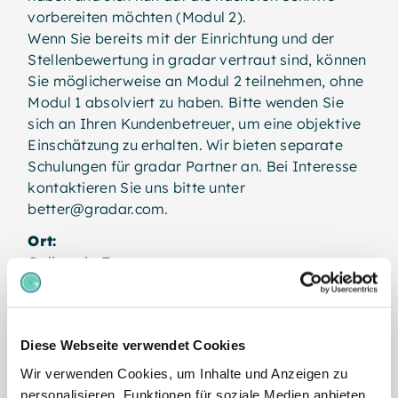
vorbereiten möchten (Modul 2).
Wenn Sie bereits mit der Einrichtung und der
Stellenbewertung in gradar vertraut sind, können
Sie möglicherweise an Modul 2 teilnehmen, ohne
Modul 1 absolviert zu haben. Bitte wenden Sie
sich an Ihren Kundenbetreuer, um eine objektive
Einschätzung zu erhalten. Wir bieten separate
Schulungen für gradar Partner an. Bei Interesse
kontaktieren Sie uns bitte unter
better@gradar.com.
Ort:
Online via Zoom
Kosten pro Teilnehmer (ohne MwSt.):
EUR 1.000 / GBP £875 für 4 Kurstage (jeweils
Diese Webseite verwendet Cookies
4 Stunden) für die Module 1 und 2
Wir verwenden Cookies, um Inhalte und Anzeigen zu
EUR 600 / GBP £525 für 2 Kurstage (jeweils 4
personalisieren, Funktionen für soziale Medien anbieten