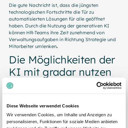
Die gute Nachricht ist, dass die jüngsten
technologischen Fortschritte die Tür zu
automatisierten Lösungen für alle geöffnet
haben. Durch die Nutzung der generativen KI
können HR-Teams ihre Zeit zunehmend von
Verwaltungsaufgaben in Richtung Strategie und
Mitarbeiter umlenken
.
Die Möglichkeiten der
KI mit gradar nutzen
Bei gradar ist hinter den Kulissen immer viel los.
Unser Stellenbewertungssystem - das
umfassendste der Welt - ist auf dem neuesten
Stand der Technik, um die Gestaltung und
Diese Webseite verwendet Cookies
Verwaltung einer Stellenarchitektur zu
Wir verwenden Cookies, um Inhalte und Anzeigen zu
erleichtern.
personalisieren, Funktionen für soziale Medien anbieten
Und unsere neueste Innovation? KI-generierte