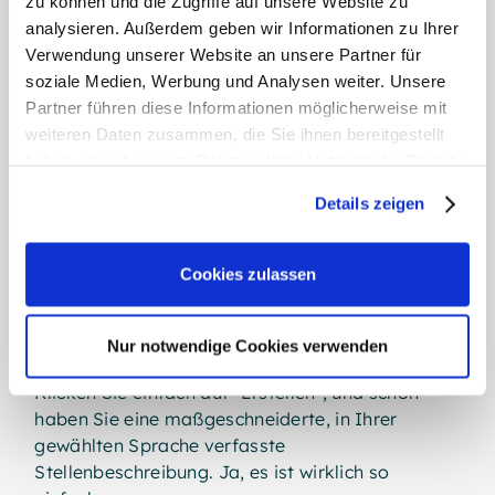
zu können und die Zugriffe auf unsere Website zu
Stellenbeschreibungen. Wir haben ein Modul
analysieren. Außerdem geben wir Informationen zu Ihrer
entwickelt, das unser objektives System zur
Verwendung unserer Website an unsere Partner für
Stellenbewertung mit den Möglichkeiten der
soziale Medien, Werbung und Analysen weiter. Unsere
generativen KI kombiniert, um automatisch
Partner führen diese Informationen möglicherweise mit
umfassende Stellenbeschreibungen zu erstellen.
weiteren Daten zusammen, die Sie ihnen bereitgestellt
haben oder die sie im Rahmen Ihrer Nutzung der Dienste
Zunächst bildet unsere Bewertungslogik die
gesammelt haben.
Parameter einer Stelle ab - einschließlich der
Details zeigen
erforderlichen Jahre an Erfahrung, Wissen und
Weitere Informationen:
Impressum
,
Datenschutz
Fähigkeiten -, um ein gradar Grade zu erstellen.
Dank dieser Aktualisierung kann das System
Cookies zulassen
dann automatisch eine Stellenbeschreibung auf
der Grundlage dieses Grades und der Ergebnisse
Nur notwendige Cookies verwenden
der Stellenbewertung erstellen.
Klicken Sie einfach auf "Erstellen", und schon
haben Sie eine maßgeschneiderte, in Ihrer
gewählten Sprache verfasste
Stellenbeschreibung. Ja, es ist wirklich so