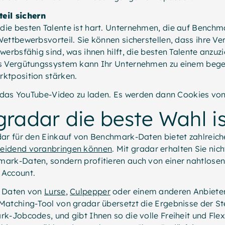
eil sichern
ie besten Talente ist hart. Unternehmen, die auf Benchm
ettbewerbsvorteil. Sie können sicherstellen, dass ihre V
werbsfähig sind, was ihnen hilft, die besten Talente anzuz
s Vergütungssystem kann Ihr Unternehmen zu einem bege
ktposition stärken.
m das YouTube-Video zu laden. Es werden dann Cookies von
radar die beste Wahl is
dar für den Einkauf von Benchmark-Daten bietet zahlreich
eidend voranbringen können
. Mit gradar erhalten Sie nic
ark-Daten, sondern profitieren auch von einer nahtlosen 
 Account.
n Daten von
Lurse
,
Culpepper
oder einem anderen Anbieter
Matching-Tool von gradar übersetzt die Ergebnisse der St
k-Jobcodes, und gibt Ihnen so die volle Freiheit und Flexi