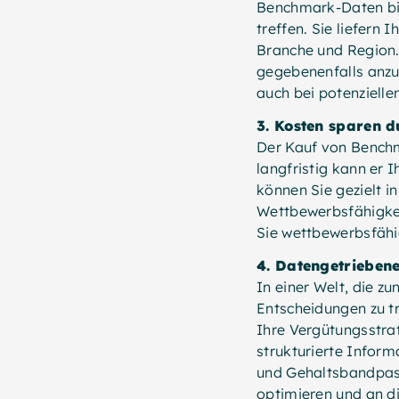
Benchmark-Daten bie
treffen. Sie liefern
Branche und Region. 
gegebenenfalls anzup
auch bei potenzielle
3. Kosten sparen d
Der Kauf von Benchm
langfristig kann er 
können Sie gezielt in
Wettbewerbsfähigkei
Sie wettbewerbsfähi
4. Datengetriebene
In einer Welt, die z
Entscheidungen zu t
Ihre Vergütungsstra
strukturierte Inform
und Gehaltsbandpass
optimieren und an d