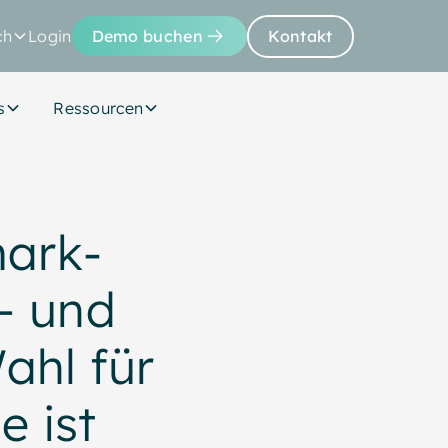
ch
Login
Demo buchen
Kontakt
s
Ressourcen
mark-
– und
ahl für
e ist