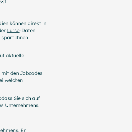
sst.
ien können direkt in
der
Lurse
-Daten
s spart Ihnen
uf aktuelle
h mit den Jobcodes
ei welchen
odass Sie sich auf
res Unternehmens.
nehmens. Er