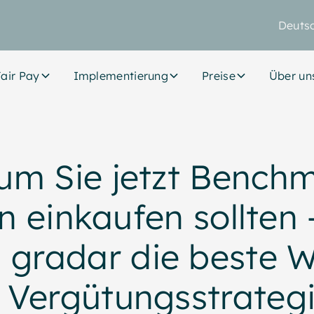
Deuts
air Pay
Implementierung
Preise
Über un
m Sie jetzt Bench
n einkaufen sollten 
gradar die beste W
 Vergütungsstrategi