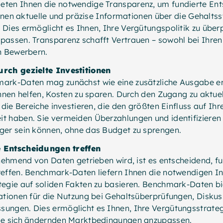
ten Ihnen die notwendige Transparenz, um fundierte Ent
 Ihnen aktuelle und präzise Informationen über die Gehaltss
Dies ermöglicht es Ihnen, Ihre Vergütungspolitik zu über
assen. Transparenz schafft Vertrauen – sowohl bei Ihren 
n Bewerbern.
urch gezielte Investitionen
ark-Daten mag zunächst wie eine zusätzliche Ausgabe er
Ihnen helfen, Kosten zu sparen. Durch den Zugang zu aktu
 die Bereiche investieren, die den größten Einfluss auf Ihr
t haben. Sie vermeiden Überzahlungen und identifizieren 
ger sein können, ohne das Budget zu sprengen.
 Entscheidungen treffen
unehmend von Daten getrieben wird, ist es entscheidend, fu
reffen. Benchmark-Daten liefern Ihnen die notwendigen I
tegie auf soliden Fakten zu basieren. Benchmark-Daten b
ationen für die Nutzung bei Gehaltsüberprüfungen, Diskus
ungen. Dies ermöglicht es Ihnen, Ihre Vergütungsstrategi
ie sich ändernden Marktbedingungen anzupassen.