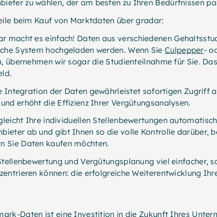
eter zu wählen, der am besten zu Ihren Bedürfnissen pa
teile beim Kauf von Marktdaten über gradar:
r macht es einfach! Daten aus verschiedenen Gehaltsstud
liche System hochgeladen werden. Wenn Sie
Culpepper
- o
n, übernehmen wir sogar die Studienteilnahme für Sie. Da
eld.
e Integration der Daten gewährleistet sofortigen Zugriff a
und erhöht die Effizienz Ihrer Vergütungsanalysen.
gleicht Ihre individuellen Stellenbewertungen automatisc
eter ab und gibt Ihnen so die volle Kontrolle darüber, b
n Sie Daten kaufen möchten.
Stellenbewertung und Vergütungsplanung viel einfacher, s
zentrieren können: die erfolgreiche Weiterentwicklung Ih
rk-Daten ist eine Investition in die Zukunft Ihres Unter