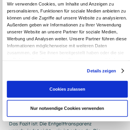
Wir verwenden Cookies, um Inhalte und Anzeigen zu
Entgelttransparenz ist Teil eines allgemeinen
personalisieren, Funktionen für soziale Medien anbieten zu
weltweiten Trends zu mehr Transparenz und
können und die Zugriffe auf unsere Website zu analysieren.
Gleichheit bei der Vergütung. Ähnliche
Außerdem geben wir Informationen zu Ihrer Verwendung
Regelungen werden auch in anderen Ländern
unserer Website an unsere Partner für soziale Medien,
außerhalb der EU bereits erwogen oder
Werbung und Analysen weiter. Unsere Partner führen diese
umgesetzt, darunter im Vereinigten Königreich
Informationen möglicherweise mit weiteren Daten
und in den USA.
zusammen, die Sie ihnen bereitgestellt haben oder die sie
Indem Sie sich proaktiv auf die Richtlinie
im Rahmen Ihrer Nutzung der Dienste gesammelt haben.
vorbereiten, können Sie sich für den Erfolg auf
Details zeigen
globaler Ebene rüsten. Unternehmen mit
Weitere Informationen:
Impressum
,
Datenschutz
Niederlassungen auf der ganzen Welt werden
davon profitieren, wenn sie ihre Richtlinien und
Cookies zulassen
Prozesse bereits jetzt angleichen, den künftigen
Verwaltungsaufwand verringern und die
Konsistenz ihrer globalen Aktivitäten
Nur notwendige Cookies verwenden
sicherstellen.
Das Fazit ist: Die Entgelttransparenz