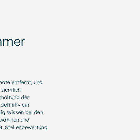
immer
nate entfernt, und
 ziemlich
nhaltung der
definitiv ein
nig Wissen bei den
ewährten und
 B. Stellenbewertung