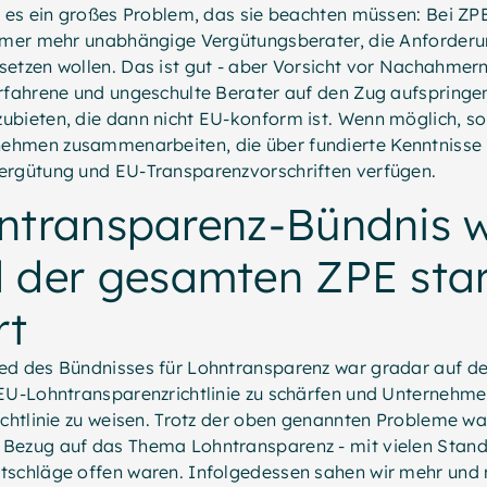
t es ein großes Problem, das sie beachten müssen: Bei ZP
immer mehr unabhängige Vergütungsberater, die Anforderun
etzen wollen. Das ist gut - aber Vorsicht vor Nachahmern
erfahrene und ungeschulte Berater auf den Zug aufspringe
bieten, die dann nicht EU-konform ist. Wenn möglich, sol
hmen zusammenarbeiten, die über fundierte Kenntnisse 
ergütung und EU-Transparenzvorschriften verfügen.
ntransparenz-Bündnis 
 der gesamten ZPE sta
rt
ed des Bündnisses für Lohntransparenz war gradar auf d
 EU-Lohntransparenzrichtlinie zu schärfen und Unternehm
ichtlinie zu weisen. Trotz der oben genannten Probleme wa
Bezug auf das Thema Lohntransparenz - mit vielen Standb
tschläge offen waren. Infolgedessen sahen wir mehr und 