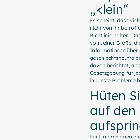
„klein“
Es scheint, dass viel
nicht von ihr betrof
Richtlinie halten. D
von seiner Größe, di
Informationen über d
geschlechtsneutrale
davon berichtet, ab
Gesetzgebung für je
in ernste Probleme hi
Hüten Si
auf den
aufspri
Für Unternehmen, di