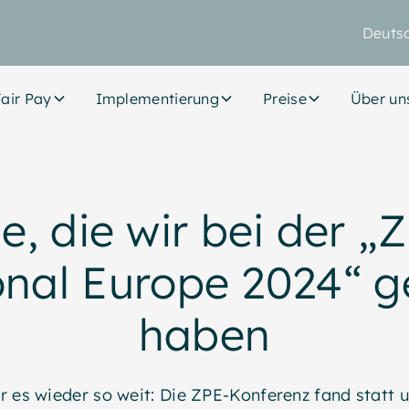
Deuts
air Pay
Implementierung
Preise
Über un
e, die wir bei der „
nal Europe 2024“ g
haben
 es wieder so weit: Die ZPE-Konferenz fand statt 