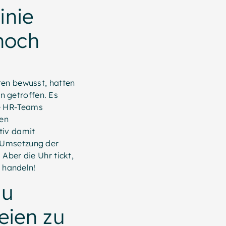
inie
noch
ten bewusst, hatten
 getroffen. Es
ie HR-Teams
den
tiv damit
r Umsetzung der
Aber die Uhr tickt,
t handeln!
zu
eien zu