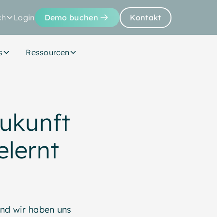
ch
Login
Demo buchen
Kontakt
s
Ressourcen
Zukunft
elernt
und wir haben uns